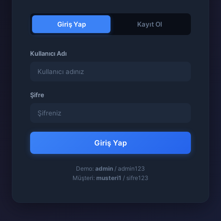
Giriş Yap
Kayıt Ol
Kullanıcı Adı
Şifre
Giriş Yap
Demo:
admin
/ admin123
Müşteri:
musteri1
/ sifre123