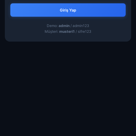
Giriş Yap
Demo:
admin
/ admin123
Müşteri:
musteri1
/ sifre123