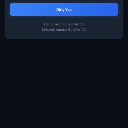
Giriş Yap
Demo:
admin
/ admin123
Müşteri:
musteri1
/ sifre123